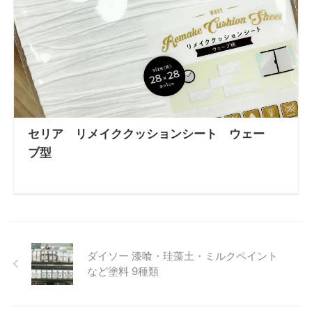
セリア リメイククッションシート ウェー
ブ型
ダイソー 漆喰・珪藻土・ミルクペイント
など塗料 9種類