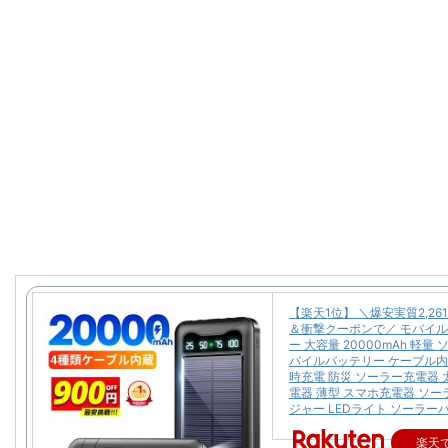
【楽天1位】 ＼爆安実質2,26
＆衝撃クーポンで／ モバイ
ー 大容量 20000mAh 軽量
バイルバッテリー ケーブル内
時充電 防災 ソーラー充電器 
電器 薄型 スマホ充電器 ソ
ジャー LEDライト ソーラー
楽天