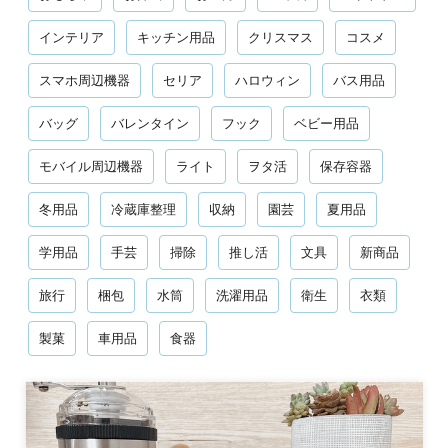
インテリア
キッチン用品
クリスマス
コスメ
スマホ周辺機器
セリア
ハロウィン
バス用品
バッグ
バレンタイン
フック
ベビー用品
モバイル周辺機器
ライト
ヲタ活
保存容器
冬用品
冷蔵庫整理
収納
園芸
夏用品
学用品
手芸
掃除
推し活
文具
新商品
旅行
梱包
水筒
洗濯用品
衛生
衣類
製菓
車用品
食器