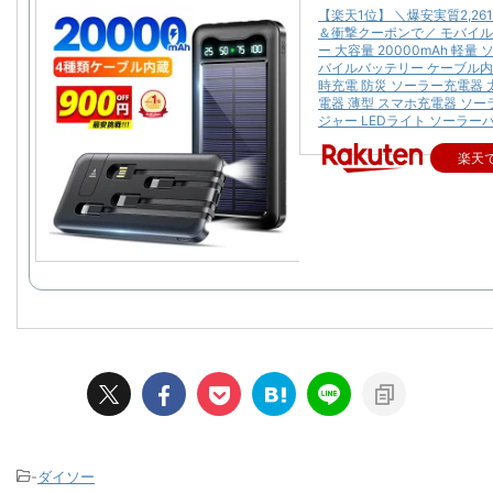
【楽天1位】 ＼爆安実質2,26
＆衝撃クーポンで／ モバイ
ー 大容量 20000mAh 軽量
バイルバッテリー ケーブル内
時充電 防災 ソーラー充電器 
電器 薄型 スマホ充電器 ソ
ジャー LEDライト ソーラー
楽天
-
ダイソー