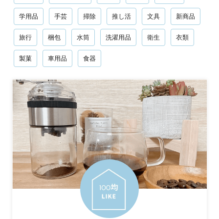
学用品
手芸
掃除
推し活
文具
新商品
旅行
梱包
水筒
洗濯用品
衛生
衣類
製菓
車用品
食器