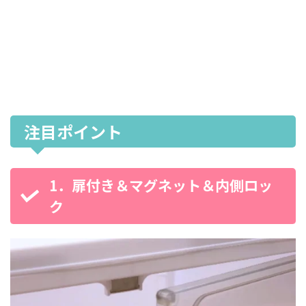
注目ポイント
1．扉付き＆マグネット＆内側ロッ
ク