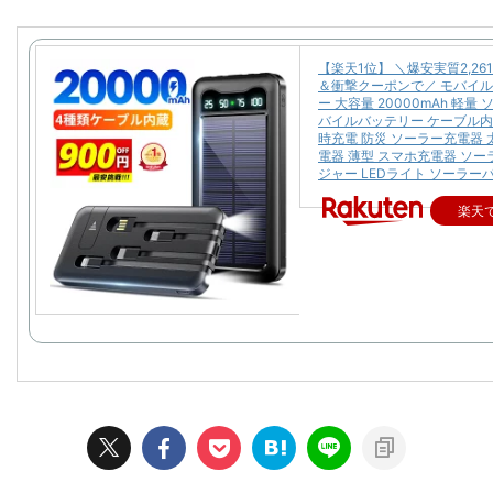
【楽天1位】 ＼爆安実質2,26
＆衝撃クーポンで／ モバイ
ー 大容量 20000mAh 軽量
バイルバッテリー ケーブル内
時充電 防災 ソーラー充電器 
電器 薄型 スマホ充電器 ソ
ジャー LEDライト ソーラー
楽天