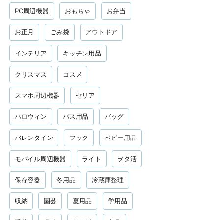
PC周辺機器
おもちゃ
お弁当
お正月
ごみ袋
アウトドア
インテリア
キッチン用品
クリスマス
コスメ
スマホ周辺機器
セリア
ハロウィン
バス用品
バッグ
バレンタイン
フック
ベビー用品
モバイル周辺機器
ライト
ヲタ活
保存容器
冬用品
冷蔵庫整理
収納
園芸
夏用品
学用品