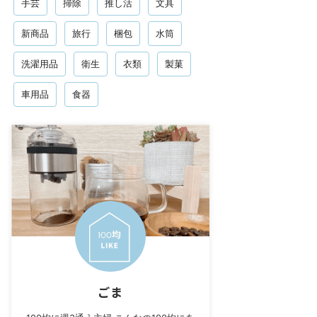
手芸
掃除
推し活
文具
新商品
旅行
梱包
水筒
洗濯用品
衛生
衣類
製菓
車用品
食器
ごま