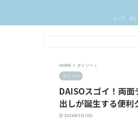
セリア、ダイ
HOME
>
ダイソー
>
ダイソー
DAISOスゴイ！両
出しが誕生する便利
2024年5月13日