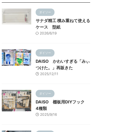
ダイソー
サナダ精工 積み重ねて使える
ケース 型紙
2026/6/19
ダイソー
DAISO かわいすぎる「みぃ
つけた。」再販きた
2025/12/11
ダイソー
DAISO 棚板用DIYフック
4種類
2025/9/16