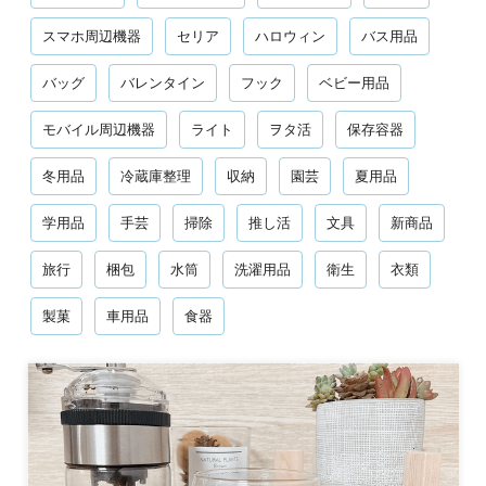
スマホ周辺機器
セリア
ハロウィン
バス用品
バッグ
バレンタイン
フック
ベビー用品
モバイル周辺機器
ライト
ヲタ活
保存容器
冬用品
冷蔵庫整理
収納
園芸
夏用品
学用品
手芸
掃除
推し活
文具
新商品
旅行
梱包
水筒
洗濯用品
衛生
衣類
製菓
車用品
食器