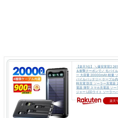
【楽天1位】 ＼爆安実質2,26
＆衝撃クーポンで／ モバイ
ー 大容量 20000mAh 軽量
バイルバッテリー ケーブル内
時充電 防災 ソーラー充電器 
電器 薄型 スマホ充電器 ソ
ジャー LEDライト ソーラー
楽天