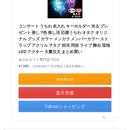
コンサート うちわ 名入れ キーホルダー 光る プレ
ゼント 推し 7色 推し活 応援うちわ オタク オリジ
ナル グッズ カラー メンカラ メンバーカラー スト
ラップ アクリル ヲタク 担当 同担 ライブ 舞台 現地
LED アクキー 大量注文 まとめ買い
名入れギフト専門店 TICO
¥1,980
（2026/06/21 19:31時点 | 楽天市場調べ）
Amazon
楽天市場
Yahooショッピング
ポチップ