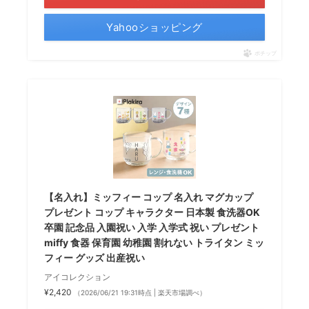
Yahooショッピング
ポチップ
【名入れ】ミッフィー コップ 名入れ マグカップ
プレゼント コップ キャラクター 日本製 食洗器OK
卒園 記念品 入園祝い 入学 入学式 祝い プレゼント
miffy 食器 保育園 幼稚園 割れない トライタン ミッ
フィー グッズ 出産祝い
アイコレクション
¥2,420
（2026/06/21 19:31時点 | 楽天市場調べ）