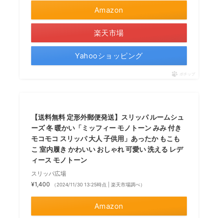
Amazon
楽天市場
Yahooショッピング
ポチップ
【送料無料 定形外郵便発送】スリッパ ルームシュ
ーズ 冬 暖かい「ミッフィー モノトーン みみ 付き
モコモコ スリッパ 大人 子供用」あったか もこも
こ 室内履き かわいい おしゃれ 可愛い 洗える レデ
ィース モノトーン
スリッパ広場
¥1,400
（2024/11/30 13:25時点 | 楽天市場調べ）
Amazon