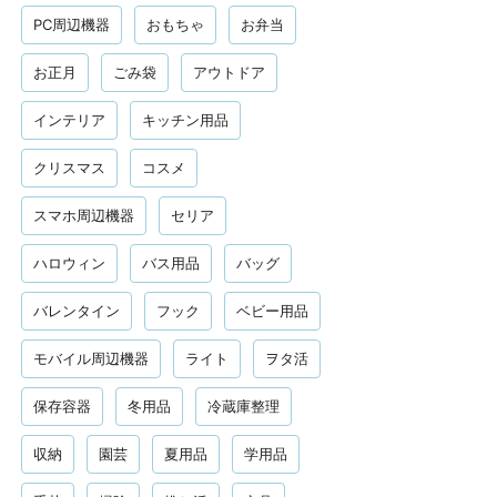
PC周辺機器
おもちゃ
お弁当
お正月
ごみ袋
アウトドア
インテリア
キッチン用品
クリスマス
コスメ
スマホ周辺機器
セリア
ハロウィン
バス用品
バッグ
バレンタイン
フック
ベビー用品
モバイル周辺機器
ライト
ヲタ活
保存容器
冬用品
冷蔵庫整理
収納
園芸
夏用品
学用品