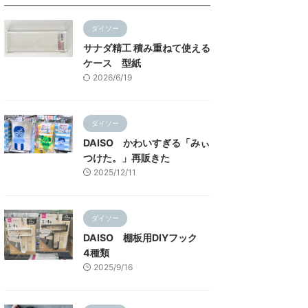
ダイソー
サナダ精工 積み重ねて使える
ケース 型紙
2026/6/19
ダイソー
DAISO かわいすぎる「みぃ
つけた。」再販きた
2025/12/11
ダイソー
DAISO 棚板用DIYフック
4種類
2025/9/16