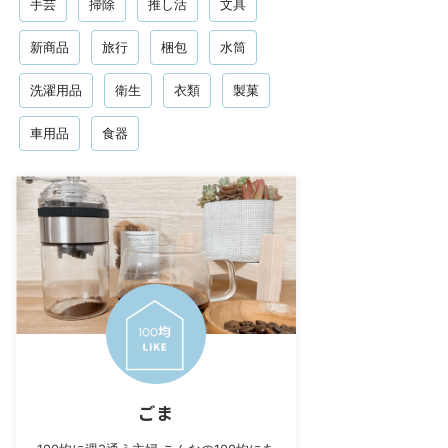
手芸
掃除
推し活
文具
新商品
旅行
梱包
水筒
洗濯用品
衛生
衣類
製菓
車用品
食器
ごま