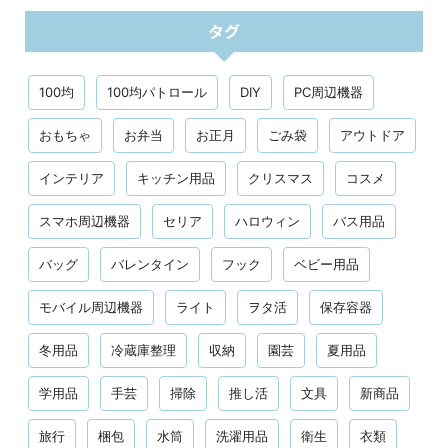
タグ
100均
100均パトロール
DIY
PC周辺機器
おもちゃ
お弁当
お正月
ごみ袋
アウトドア
インテリア
キッチン用品
クリスマス
コスメ
スマホ周辺機器
セリア
ハロウィン
バス用品
バッグ
バレンタイン
フック
ベビー用品
モバイル周辺機器
ライト
ヲタ活
保存容器
冬用品
冷蔵庫整理
収納
園芸
夏用品
学用品
手芸
掃除
推し活
文具
新商品
旅行
梱包
水筒
洗濯用品
衛生
衣類