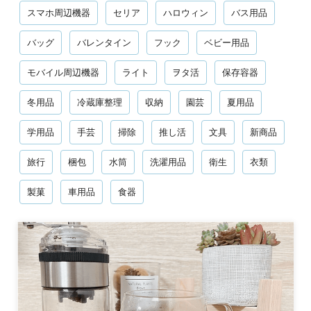
スマホ周辺機器
セリア
ハロウィン
バス用品
バッグ
バレンタイン
フック
ベビー用品
モバイル周辺機器
ライト
ヲタ活
保存容器
冬用品
冷蔵庫整理
収納
園芸
夏用品
学用品
手芸
掃除
推し活
文具
新商品
旅行
梱包
水筒
洗濯用品
衛生
衣類
製菓
車用品
食器