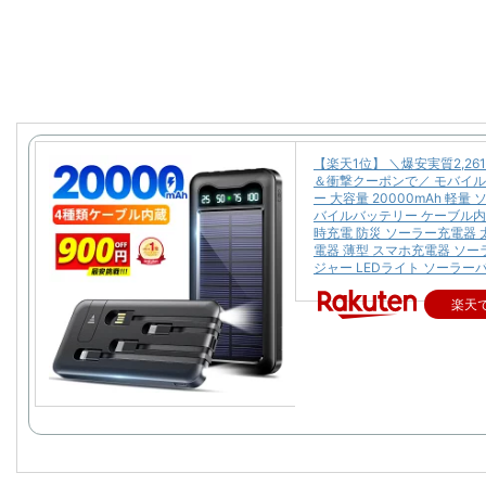
【楽天1位】 ＼爆安実質2,26
＆衝撃クーポンで／ モバイ
ー 大容量 20000mAh 軽量
バイルバッテリー ケーブル内
時充電 防災 ソーラー充電器 
電器 薄型 スマホ充電器 ソ
ジャー LEDライト ソーラー
楽天