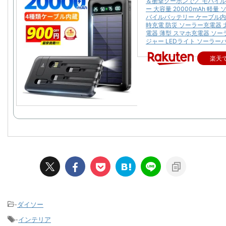
＆衝撃クーポンで／ モバイ
ー 大容量 20000mAh 軽量
バイルバッテリー ケーブル内
時充電 防災 ソーラー充電器 
電器 薄型 スマホ充電器 ソ
ジャー LEDライト ソーラー
楽天
-
ダイソー
-
インテリア