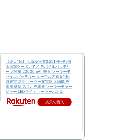
【楽天1位】 ＼爆安実質2,261円〜P5倍
＆衝撃クーポンで／ モバイルバッテリ
ー 大容量 20000mAh 軽量 ソーラーモ
バイルバッテリー ケーブル内蔵 5台同
時充電 防災 ソーラー充電器 太陽能 充
電器 薄型 スマホ充電器 ソーラーチャー
ジャー LEDライト ソーラーパネル
楽天で購入