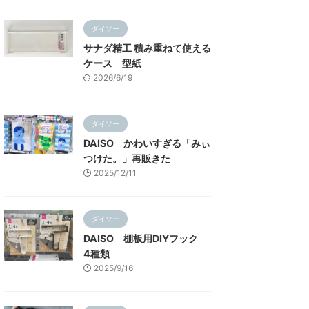
ダイソー
サナダ精工 積み重ねて使える
ケース 型紙
2026/6/19
ダイソー
DAISO かわいすぎる「みぃ
つけた。」再販きた
2025/12/11
ダイソー
DAISO 棚板用DIYフック
4種類
2025/9/16