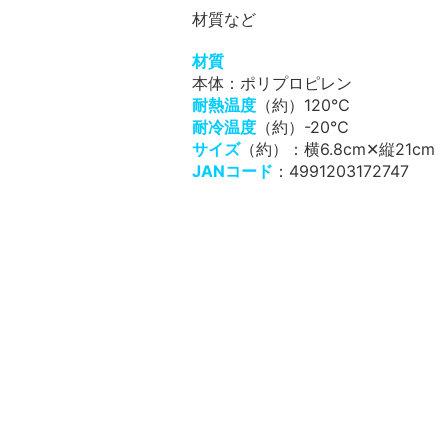
材質など
材質
本体：ポリプロピレン
耐熱温度
（約）120℃
耐冷温度
（約）-20℃
サイズ
（約）：横6.8cm✕縦21cm
JANコード
：4991203172747