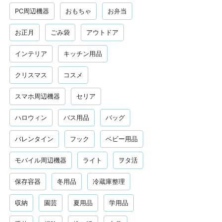
PC周辺機器
おもちゃ
お弁当
お正月
ごみ袋
アウトドア
インテリア
キッチン用品
クリスマス
コスメ
スマホ周辺機器
セリア
ハロウィン
バス用品
バッグ
バレンタイン
フック
ベビー用品
モバイル周辺機器
ライト
ヲタ活
保存容器
冬用品
冷蔵庫整理
収納
園芸
夏用品
学用品