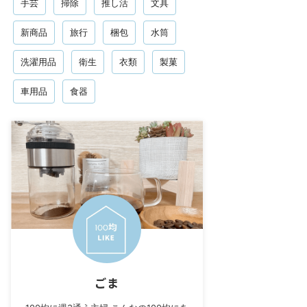
手芸
掃除
推し活
文具
新商品
旅行
梱包
水筒
洗濯用品
衛生
衣類
製菓
車用品
食器
ごま