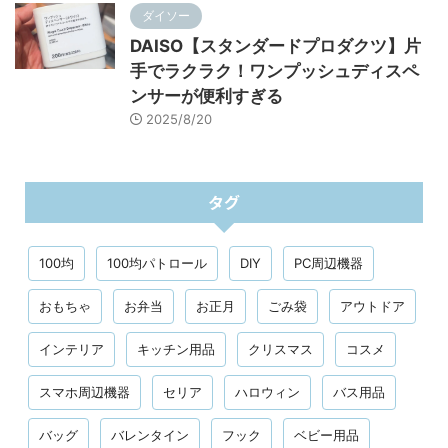
ダイソー
DAISO【スタンダードプロダクツ】片
手でラクラク！ワンプッシュディスペ
ンサーが便利すぎる
2025/8/20
タグ
100均
100均パトロール
DIY
PC周辺機器
おもちゃ
お弁当
お正月
ごみ袋
アウトドア
インテリア
キッチン用品
クリスマス
コスメ
スマホ周辺機器
セリア
ハロウィン
バス用品
バッグ
バレンタイン
フック
ベビー用品