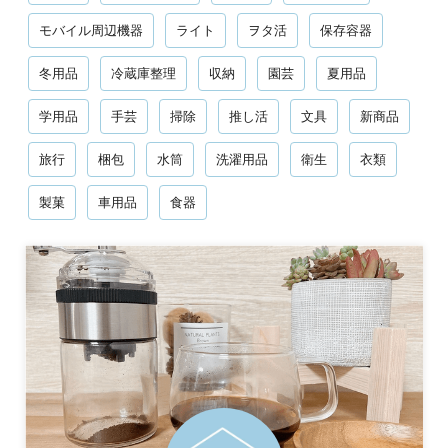
モバイル周辺機器
ライト
ヲタ活
保存容器
冬用品
冷蔵庫整理
収納
園芸
夏用品
学用品
手芸
掃除
推し活
文具
新商品
旅行
梱包
水筒
洗濯用品
衛生
衣類
製菓
車用品
食器