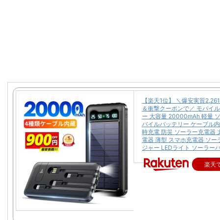
【楽天1位】 ＼爆安実質2,26
＆衝撃クーポンで／ モバイ
ー 大容量 20000mAh 軽量
バイルバッテリー ケーブル内
時充電 防災 ソーラー充電器 
電器 薄型 スマホ充電器 ソ
ジャー LEDライト ソーラー
楽天