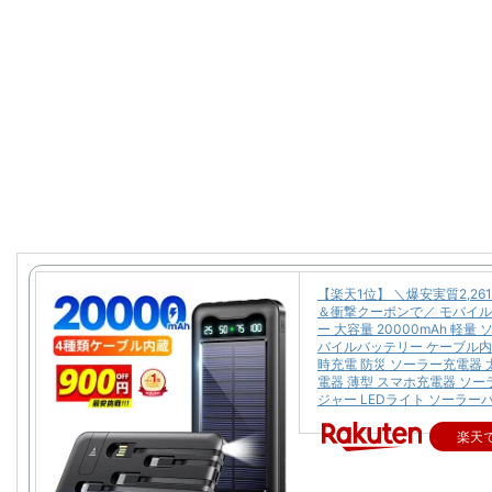
【楽天1位】 ＼爆安実質2,26
＆衝撃クーポンで／ モバイ
ー 大容量 20000mAh 軽量
バイルバッテリー ケーブル内
時充電 防災 ソーラー充電器 
電器 薄型 スマホ充電器 ソ
ジャー LEDライト ソーラー
楽天