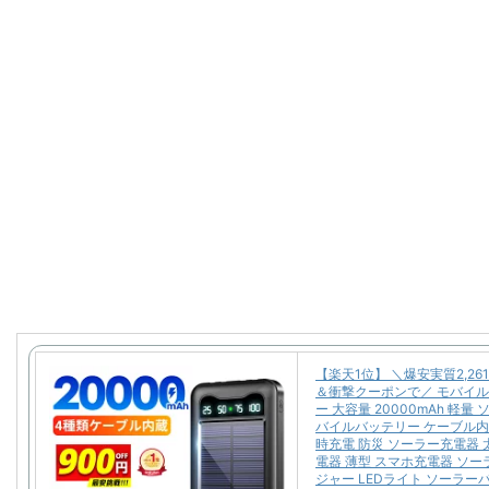
【楽天1位】 ＼爆安実質2,26
＆衝撃クーポンで／ モバイ
ー 大容量 20000mAh 軽量
バイルバッテリー ケーブル内
時充電 防災 ソーラー充電器 
電器 薄型 スマホ充電器 ソ
ジャー LEDライト ソーラー