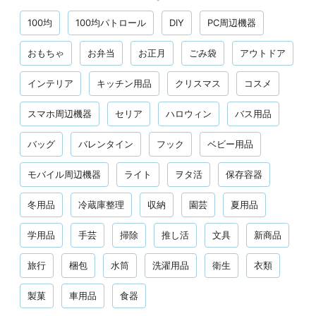
100均
100均パトロール
DIY
PC周辺機器
おもちゃ
お弁当
お正月
ごみ袋
アウトドア
インテリア
キッチン用品
クリスマス
コスメ
スマホ周辺機器
セリア
ハロウィン
バス用品
バッグ
バレンタイン
フック
ベビー用品
モバイル周辺機器
ライト
ヲタ活
保存容器
冬用品
冷蔵庫整理
収納
園芸
夏用品
学用品
手芸
掃除
推し活
文具
新商品
旅行
梱包
水筒
洗濯用品
衛生
衣類
製菓
車用品
食器