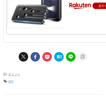
楽天
-
ダイソー
-
DIY