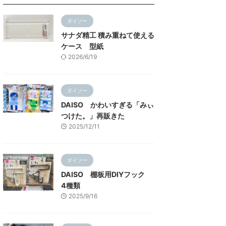
ダイソー
サナダ精工 積み重ねて使える
ケース 型紙
2026/6/19
ダイソー
DAISO かわいすぎる「みぃ
つけた。」再販きた
2025/12/11
ダイソー
DAISO 棚板用DIYフック
4種類
2025/9/16