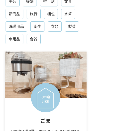
手芸
掃除
推し活
文具
新商品
旅行
梱包
水筒
洗濯用品
衛生
衣類
製菓
車用品
食器
ごま