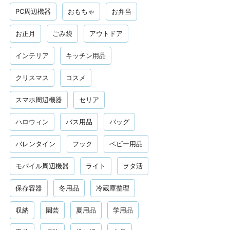
PC周辺機器
おもちゃ
お弁当
お正月
ごみ袋
アウトドア
インテリア
キッチン用品
クリスマス
コスメ
スマホ周辺機器
セリア
ハロウィン
バス用品
バッグ
バレンタイン
フック
ベビー用品
モバイル周辺機器
ライト
ヲタ活
保存容器
冬用品
冷蔵庫整理
収納
園芸
夏用品
学用品