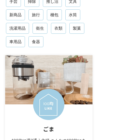
手芸
掃除
推し活
文具
新商品
旅行
梱包
水筒
洗濯用品
衛生
衣類
製菓
車用品
食器
ごま