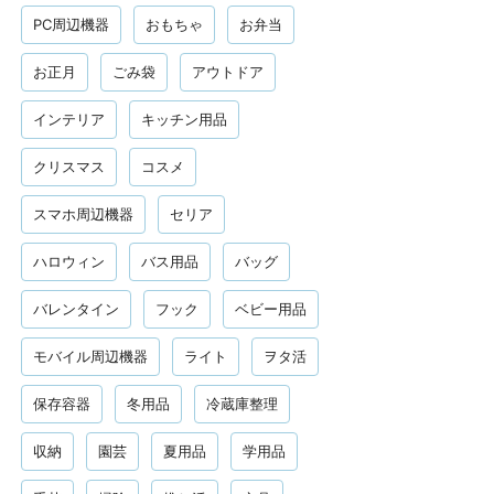
PC周辺機器
おもちゃ
お弁当
お正月
ごみ袋
アウトドア
インテリア
キッチン用品
クリスマス
コスメ
スマホ周辺機器
セリア
ハロウィン
バス用品
バッグ
バレンタイン
フック
ベビー用品
モバイル周辺機器
ライト
ヲタ活
保存容器
冬用品
冷蔵庫整理
収納
園芸
夏用品
学用品