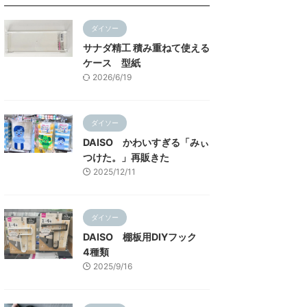
ダイソー
サナダ精工 積み重ねて使える
ケース 型紙
2026/6/19
ダイソー
DAISO かわいすぎる「みぃ
つけた。」再販きた
2025/12/11
ダイソー
DAISO 棚板用DIYフック
4種類
2025/9/16