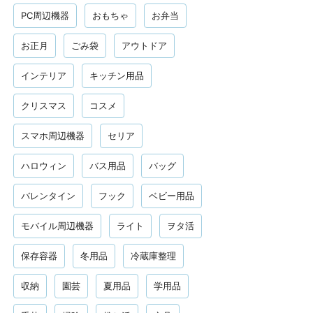
PC周辺機器
おもちゃ
お弁当
お正月
ごみ袋
アウトドア
インテリア
キッチン用品
クリスマス
コスメ
スマホ周辺機器
セリア
ハロウィン
バス用品
バッグ
バレンタイン
フック
ベビー用品
モバイル周辺機器
ライト
ヲタ活
保存容器
冬用品
冷蔵庫整理
収納
園芸
夏用品
学用品