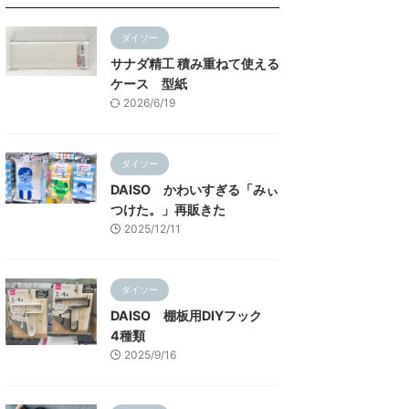
ダイソー
サナダ精工 積み重ねて使える
ケース 型紙
2026/6/19
ダイソー
DAISO かわいすぎる「みぃ
つけた。」再販きた
2025/12/11
ダイソー
DAISO 棚板用DIYフック
4種類
2025/9/16