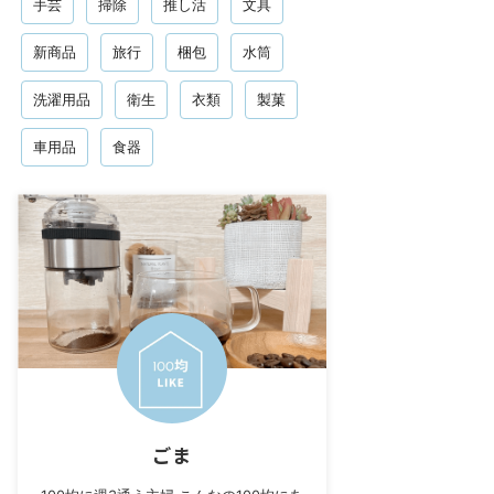
手芸
掃除
推し活
文具
新商品
旅行
梱包
水筒
洗濯用品
衛生
衣類
製菓
車用品
食器
ごま