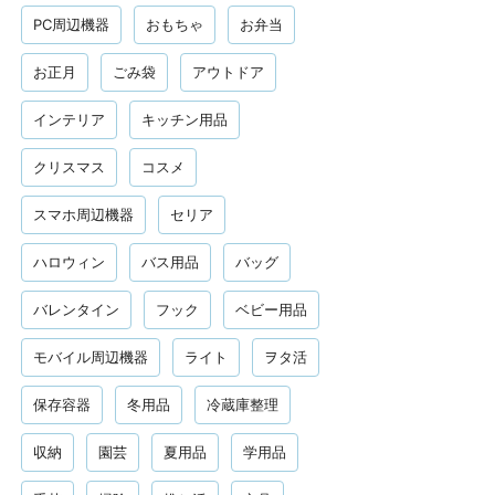
PC周辺機器
おもちゃ
お弁当
お正月
ごみ袋
アウトドア
インテリア
キッチン用品
クリスマス
コスメ
スマホ周辺機器
セリア
ハロウィン
バス用品
バッグ
バレンタイン
フック
ベビー用品
モバイル周辺機器
ライト
ヲタ活
保存容器
冬用品
冷蔵庫整理
収納
園芸
夏用品
学用品