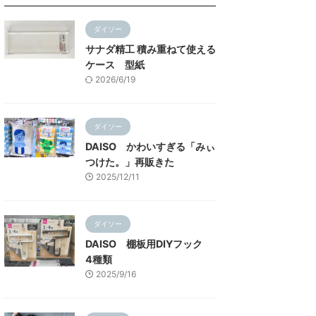
ダイソー
サナダ精工 積み重ねて使える
ケース 型紙
2026/6/19
ダイソー
DAISO かわいすぎる「みぃ
つけた。」再販きた
2025/12/11
ダイソー
DAISO 棚板用DIYフック
4種類
2025/9/16