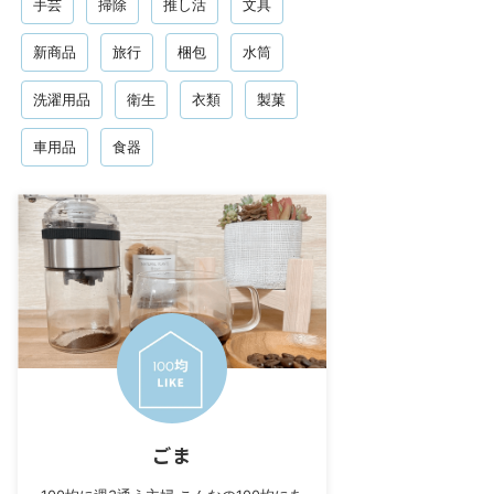
手芸
掃除
推し活
文具
新商品
旅行
梱包
水筒
洗濯用品
衛生
衣類
製菓
車用品
食器
ごま