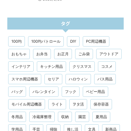
タグ
100均
100均パトロール
DIY
PC周辺機器
おもちゃ
お弁当
お正月
ごみ袋
アウトドア
インテリア
キッチン用品
クリスマス
コスメ
スマホ周辺機器
セリア
ハロウィン
バス用品
バッグ
バレンタイン
フック
ベビー用品
モバイル周辺機器
ライト
ヲタ活
保存容器
冬用品
冷蔵庫整理
収納
園芸
夏用品
学用品
手芸
掃除
推し活
文具
新商品