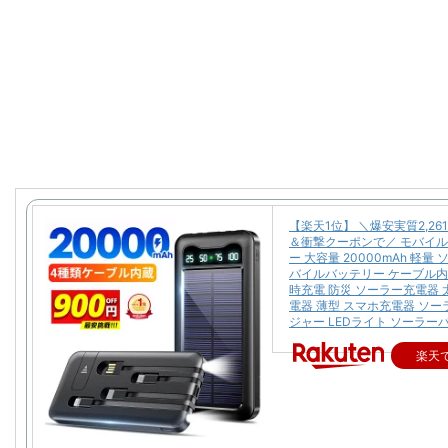
【楽天1位】 ＼爆安実質2,26
＆衝撃クーポンで／ モバイ
ー 大容量 20000mAh 軽量
バイルバッテリー ケーブル内
時充電 防災 ソーラー充電器 
電器 薄型 スマホ充電器 ソ
ジャー LEDライト ソーラー
楽天