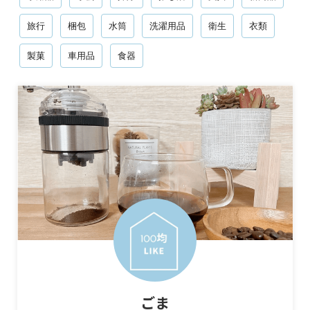
旅行
梱包
水筒
洗濯用品
衛生
衣類
製菓
車用品
食器
ごま