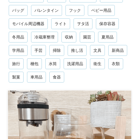
バッグ
バレンタイン
フック
ベビー用品
モバイル周辺機器
ライト
ヲタ活
保存容器
冬用品
冷蔵庫整理
収納
園芸
夏用品
学用品
手芸
掃除
推し活
文具
新商品
旅行
梱包
水筒
洗濯用品
衛生
衣類
製菓
車用品
食器