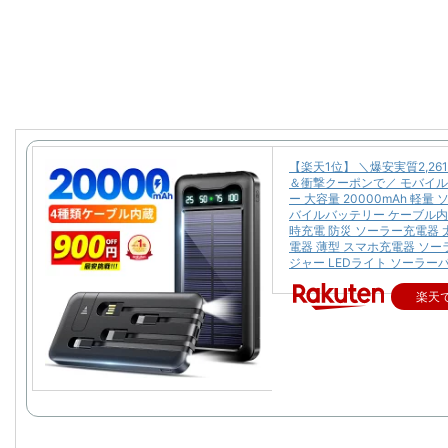
【楽天1位】 ＼爆安実質2,26
＆衝撃クーポンで／ モバイ
ー 大容量 20000mAh 軽量
バイルバッテリー ケーブル内
時充電 防災 ソーラー充電器 
電器 薄型 スマホ充電器 ソ
ジャー LEDライト ソーラー
楽天