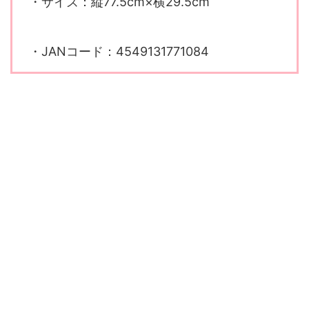
・サイズ：縦77.5cm×横29.5cm
・JANコード：4549131771084