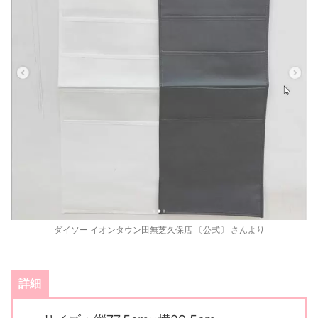
ダイソー イオンタウン田無芝久保店 〔公式〕 さんより
詳細