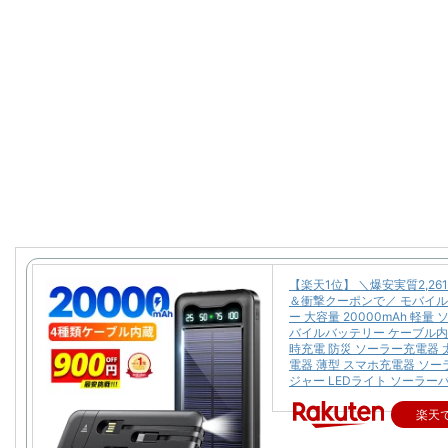
【楽天1位】 ＼爆安実質2,26
＆衝撃クーポンで／ モバイ
ー 大容量 20000mAh 軽量
バイルバッテリー ケーブル内
時充電 防災 ソーラー充電器 
電器 薄型 スマホ充電器 ソ
ジャー LEDライト ソーラー
楽天