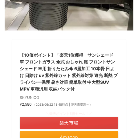
【10倍ポイント】「楽天1位獲得」サンシェード
車 フロントガラス 傘式 おしゃれ 軽 フロントサン
シェード 車用 折りたたみ傘 6層加工 10本骨 日よ
け 日除け uv 紫外線カット 紫外線対策 遮光 断熱 プ
ライバシー保護 暑さ対策 簡単取付 中大型SUV
MPV 車種汎用 収納バック付
SKYUNICO
¥2,580
（2023/06/22 18:48時点 | 楽天市場調べ）
＼楽天ポイント5倍セール！／
楽天市場
Amazon