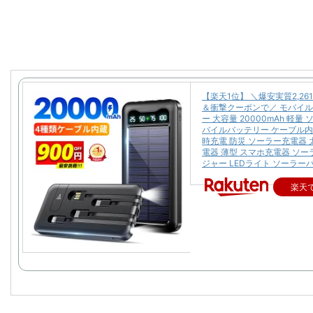
【楽天1位】 ＼爆安実質2,26
＆衝撃クーポンで／ モバイ
ー 大容量 20000mAh 軽量
バイルバッテリー ケーブル内
時充電 防災 ソーラー充電器 
電器 薄型 スマホ充電器 ソ
ジャー LEDライト ソーラー
楽天