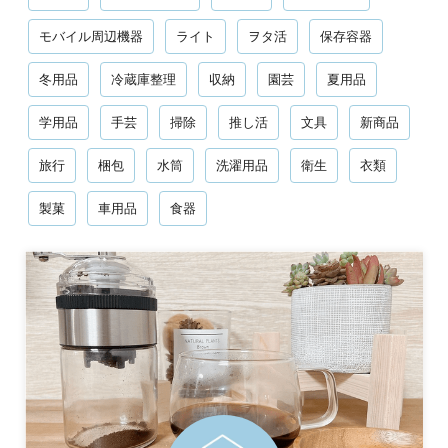
モバイル周辺機器
ライト
ヲタ活
保存容器
冬用品
冷蔵庫整理
収納
園芸
夏用品
学用品
手芸
掃除
推し活
文具
新商品
旅行
梱包
水筒
洗濯用品
衛生
衣類
製菓
車用品
食器