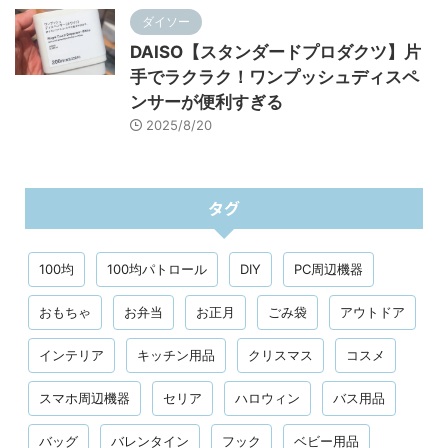
ダイソー
DAISO【スタンダードプロダクツ】片
手でラクラク！ワンプッシュディスペ
ンサーが便利すぎる
2025/8/20
タグ
100均
100均パトロール
DIY
PC周辺機器
おもちゃ
お弁当
お正月
ごみ袋
アウトドア
インテリア
キッチン用品
クリスマス
コスメ
スマホ周辺機器
セリア
ハロウィン
バス用品
バッグ
バレンタイン
フック
ベビー用品