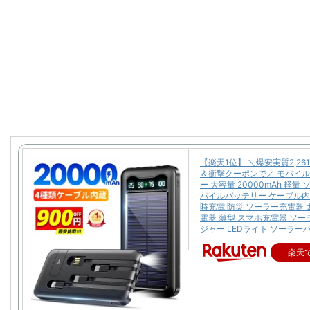
【楽天1位】 ＼爆安実質2,26
＆衝撃クーポンで／ モバイ
ー 大容量 20000mAh 軽量
バイルバッテリー ケーブル内
時充電 防災 ソーラー充電器 
電器 薄型 スマホ充電器 ソ
ジャー LEDライト ソーラー
楽天