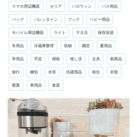
スマホ周辺機器
セリア
ハロウィン
バス用品
バッグ
バレンタイン
フック
ベビー用品
モバイル周辺機器
ライト
ヲタ活
保存容器
冬用品
冷蔵庫整理
収納
園芸
夏用品
学用品
手芸
掃除
推し活
文具
新商品
旅行
梱包
水筒
洗濯用品
衛生
衣類
製菓
車用品
食器