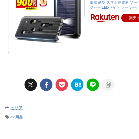
電器 薄型 スマホ充電器 ソ
ジャー LEDライト ソーラー
楽天
-
セリア
-
学用品