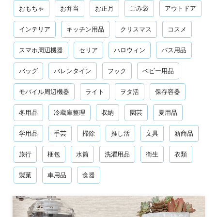
おもちゃ
お弁当
お正月
ごみ袋
アウトドア
インテリア
キッチン用品
クリスマス
コスメ
スマホ周辺機器
セリア
ハロウィン
バス用品
バッグ
バレンタイン
フック
ベビー用品
モバイル周辺機器
ライト
ヲタ活
保存容器
冬用品
冷蔵庫整理
収納
園芸
夏用品
学用品
手芸
掃除
推し活
文具
新商品
旅行
梱包
水筒
洗濯用品
衛生
衣類
製菓
車用品
食器