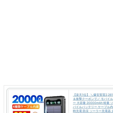
【楽天1位】 ＼爆安実質2,26
＆衝撃クーポンで／ モバイ
ー 大容量 20000mAh 軽量
バイルバッテリー ケーブル内
時充電 防災 ソーラー充電器 