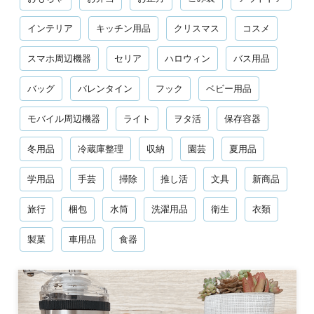
インテリア
キッチン用品
クリスマス
コスメ
スマホ周辺機器
セリア
ハロウィン
バス用品
バッグ
バレンタイン
フック
ベビー用品
モバイル周辺機器
ライト
ヲタ活
保存容器
冬用品
冷蔵庫整理
収納
園芸
夏用品
学用品
手芸
掃除
推し活
文具
新商品
旅行
梱包
水筒
洗濯用品
衛生
衣類
製菓
車用品
食器