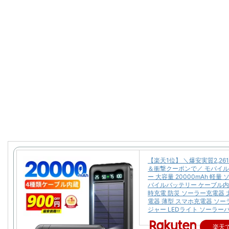
【楽天1位】 ＼爆安実質2,26
＆衝撃クーポンで／ モバイ
ー 大容量 20000mAh 軽量
バイルバッテリー ケーブル内
時充電 防災 ソーラー充電器 
電器 薄型 スマホ充電器 ソ
ジャー LEDライト ソーラー
楽天