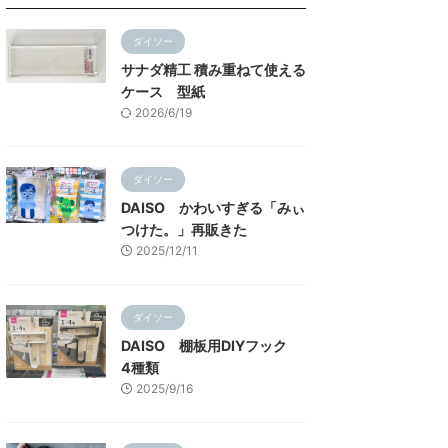
ダイソー
サナダ精工 積み重ねて使える
ケース 型紙
2026/6/19
ダイソー
DAISO かわいすぎる「みぃ
つけた。」再販きた
2025/12/11
ダイソー
DAISO 棚板用DIYフック
4種類
2025/9/16