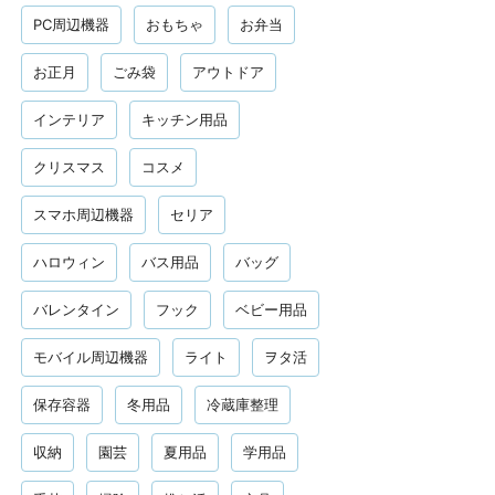
PC周辺機器
おもちゃ
お弁当
お正月
ごみ袋
アウトドア
インテリア
キッチン用品
クリスマス
コスメ
スマホ周辺機器
セリア
ハロウィン
バス用品
バッグ
バレンタイン
フック
ベビー用品
モバイル周辺機器
ライト
ヲタ活
保存容器
冬用品
冷蔵庫整理
収納
園芸
夏用品
学用品