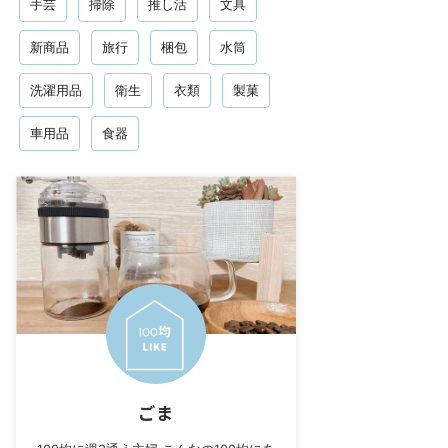
手芸
掃除
推し活
文具
新商品
旅行
梱包
水筒
洗濯用品
衛生
衣類
製菓
車用品
食器
ごま