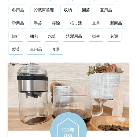
冬用品
冷蔵庫整理
収納
園芸
夏用品
学用品
手芸
掃除
推し活
文具
新商品
旅行
梱包
水筒
洗濯用品
衛生
衣類
製菓
車用品
食器