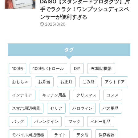
DAISO【スタンダードプロダクツ】片
手でラクラク！ワンプッシュディスペ
ンサーが便利すぎる
2025/8/20
タグ
100均
100均パトロール
DIY
PC周辺機器
おもちゃ
お弁当
お正月
ごみ袋
アウトドア
インテリア
キッチン用品
クリスマス
コスメ
スマホ周辺機器
セリア
ハロウィン
バス用品
バッグ
バレンタイン
フック
ベビー用品
モバイル周辺機器
ライト
ヲタ活
保存容器