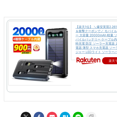
【楽天1位】 ＼爆安実質2,26
＆衝撃クーポンで／ モバイ
ー 大容量 20000mAh 軽量
バイルバッテリー ケーブル内
時充電 防災 ソーラー充電器 
電器 薄型 スマホ充電器 ソ
ジャー LEDライト ソーラー
楽天