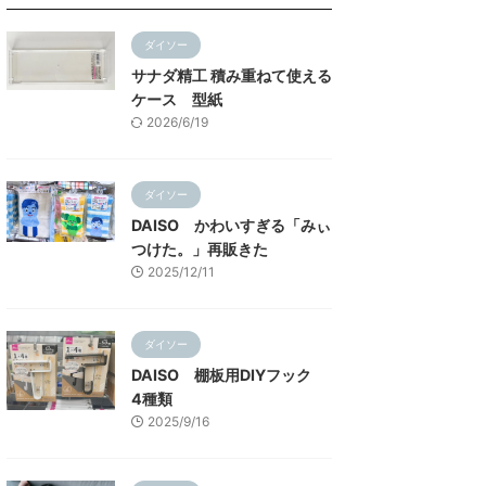
ダイソー
サナダ精工 積み重ねて使える
ケース 型紙
2026/6/19
ダイソー
DAISO かわいすぎる「みぃ
つけた。」再販きた
2025/12/11
ダイソー
DAISO 棚板用DIYフック
4種類
2025/9/16