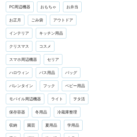
PC周辺機器
おもちゃ
お弁当
お正月
ごみ袋
アウトドア
インテリア
キッチン用品
クリスマス
コスメ
スマホ周辺機器
セリア
ハロウィン
バス用品
バッグ
バレンタイン
フック
ベビー用品
モバイル周辺機器
ライト
ヲタ活
保存容器
冬用品
冷蔵庫整理
収納
園芸
夏用品
学用品