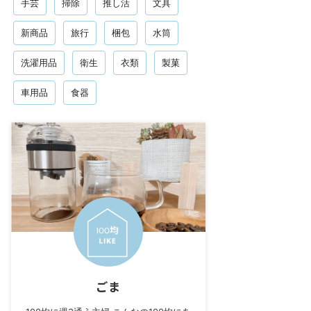
手芸
掃除
推し活
文具
新商品
旅行
梱包
水筒
洗濯用品
衛生
衣類
製菓
車用品
食器
ごま