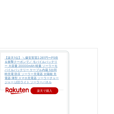
【楽天1位】 ＼爆安実質2,261円〜P5倍
＆衝撃クーポンで／ モバイルバッテリ
ー 大容量 20000mAh 軽量 ソーラーモ
バイルバッテリー ケーブル内蔵 5台同
時充電 防災 ソーラー充電器 太陽能 充
電器 薄型 スマホ充電器 ソーラーチャー
ジャー LEDライト ソーラーパネル
楽天で購入