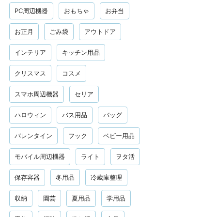
PC周辺機器
おもちゃ
お弁当
お正月
ごみ袋
アウトドア
インテリア
キッチン用品
クリスマス
コスメ
スマホ周辺機器
セリア
ハロウィン
バス用品
バッグ
バレンタイン
フック
ベビー用品
モバイル周辺機器
ライト
ヲタ活
保存容器
冬用品
冷蔵庫整理
収納
園芸
夏用品
学用品