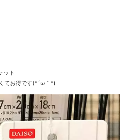
ケット
てお得です(*´ω｀*)