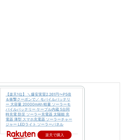
【楽天1位】 ＼爆安実質2,261円〜P5倍
＆衝撃クーポンで／ モバイルバッテリ
ー 大容量 20000mAh 軽量 ソーラーモ
バイルバッテリー ケーブル内蔵 5台同
時充電 防災 ソーラー充電器 太陽能 充
電器 薄型 スマホ充電器 ソーラーチャー
ジャー LEDライト ソーラーパネル
楽天で購入