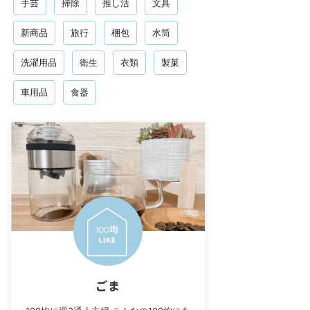
手芸
掃除
推し活
文具
新商品
旅行
梱包
水筒
洗濯用品
衛生
衣類
製菓
車用品
食器
ごま