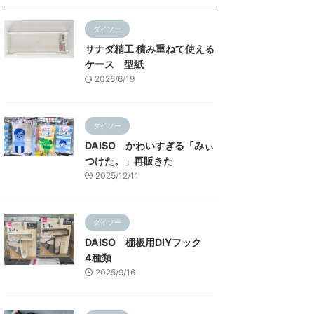
ダイソー
サナダ精工 積み重ねて使える
ケース 型紙
2026/6/19
ダイソー
DAISO かわいすぎる「みぃ
つけた。」再販きた
2025/12/11
ダイソー
DAISO 棚板用DIYフック
4種類
2025/9/16