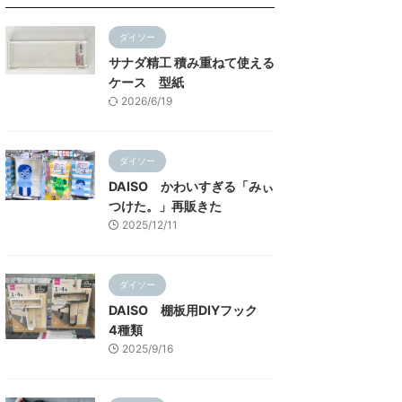
ダイソー
サナダ精工 積み重ねて使える
ケース 型紙
2026/6/19
ダイソー
DAISO かわいすぎる「みぃ
つけた。」再販きた
2025/12/11
ダイソー
DAISO 棚板用DIYフック
4種類
2025/9/16