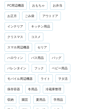
PC周辺機器
おもちゃ
お弁当
お正月
ごみ袋
アウトドア
インテリア
キッチン用品
クリスマス
コスメ
スマホ周辺機器
セリア
ハロウィン
バス用品
バッグ
バレンタイン
フック
ベビー用品
モバイル周辺機器
ライト
ヲタ活
保存容器
冬用品
冷蔵庫整理
収納
園芸
夏用品
学用品