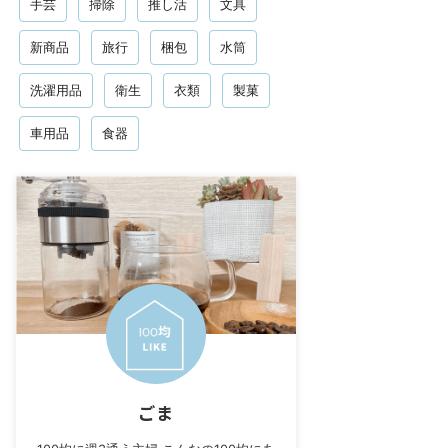
手芸
掃除
推し活
文具
新商品
旅行
梱包
水筒
洗濯用品
衛生
衣類
製菓
車用品
食器
ごま