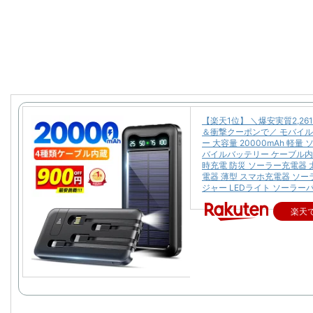
【楽天1位】 ＼爆安実質2,26
＆衝撃クーポンで／ モバイ
ー 大容量 20000mAh 軽量
バイルバッテリー ケーブル内
時充電 防災 ソーラー充電器 
電器 薄型 スマホ充電器 ソ
ジャー LEDライト ソーラー
楽天