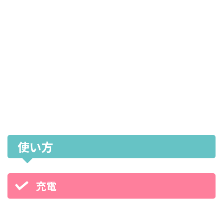
使い方
充電