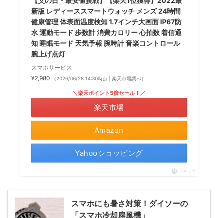
【父の日・最安値挑戦】【楽天1位獲得】2022最
新版 レディーススマートウォッチ メンズ 24時間
健康管理 体表面温度検知 1.7インチ大画面 IP67防
水 運動モード 歩数計 消費カロリー 心拍数 着信通
知 睡眠モード 天気予報 腕時計 音楽コントロール
腕上げ点灯
スマホサービス
¥2,980
（2026/06/28 14:30時点 | 楽天市場調べ）
＼楽天ポイント5倍セール！／
楽天市場
Amazon
Yahooショッピング
ポチップ
スマホにも暑さ対策！ダイソーの
「スマホ冷却扇風機」