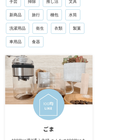
手芸
掃除
推し活
文具
新商品
旅行
梱包
水筒
洗濯用品
衛生
衣類
製菓
車用品
食器
ごま