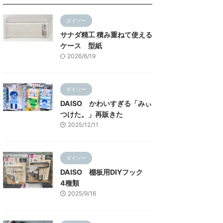
ダイソー
サナダ精工 積み重ねて使える
ケース 型紙
2026/6/19
ダイソー
DAISO かわいすぎる「みぃ
つけた。」再販きた
2025/12/11
ダイソー
DAISO 棚板用DIYフック
4種類
2025/9/16