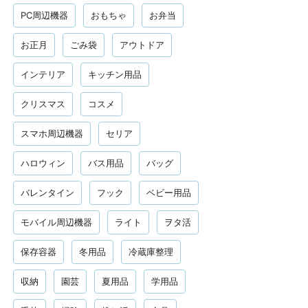
PC周辺機器
おもちゃ
お弁当
お正月
ごみ袋
アウトドア
インテリア
キッチン用品
クリスマス
コスメ
スマホ周辺機器
セリア
ハロウィン
バス用品
バッグ
バレンタイン
フック
ベビー用品
モバイル周辺機器
ライト
ヲタ活
保存容器
冬用品
冷蔵庫整理
収納
園芸
夏用品
学用品