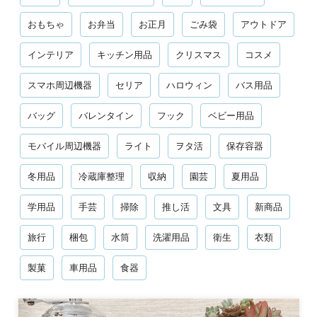
おもちゃ
お弁当
お正月
ごみ袋
アウトドア
インテリア
キッチン用品
クリスマス
コスメ
スマホ周辺機器
セリア
ハロウィン
バス用品
バッグ
バレンタイン
フック
ベビー用品
モバイル周辺機器
ライト
ヲタ活
保存容器
冬用品
冷蔵庫整理
収納
園芸
夏用品
学用品
手芸
掃除
推し活
文具
新商品
旅行
梱包
水筒
洗濯用品
衛生
衣類
製菓
車用品
食器