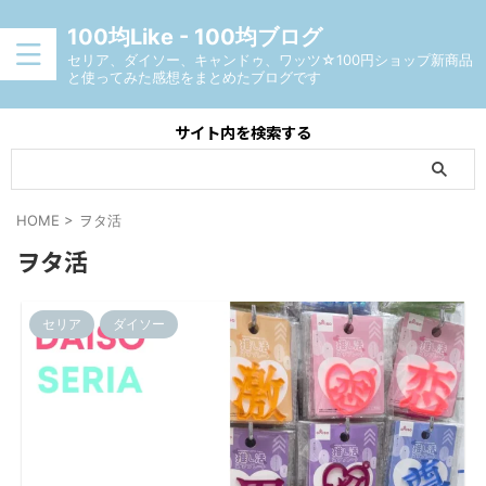
100均Like - 100均ブログ
セリア、ダイソー、キャンドゥ、ワッツ☆100円ショップ新商品
と使ってみた感想をまとめたブログです
サイト内を検索する
HOME
>
ヲタ活
ヲタ活
セリア
ダイソー