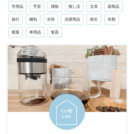
学用品
手芸
掃除
推し活
文具
新商品
旅行
梱包
水筒
洗濯用品
衛生
衣類
製菓
車用品
食器