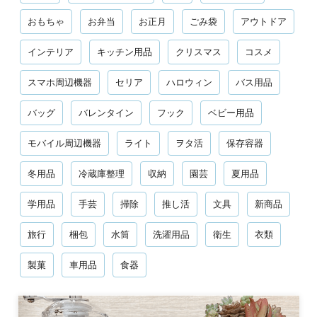
おもちゃ
お弁当
お正月
ごみ袋
アウトドア
インテリア
キッチン用品
クリスマス
コスメ
スマホ周辺機器
セリア
ハロウィン
バス用品
バッグ
バレンタイン
フック
ベビー用品
モバイル周辺機器
ライト
ヲタ活
保存容器
冬用品
冷蔵庫整理
収納
園芸
夏用品
学用品
手芸
掃除
推し活
文具
新商品
旅行
梱包
水筒
洗濯用品
衛生
衣類
製菓
車用品
食器