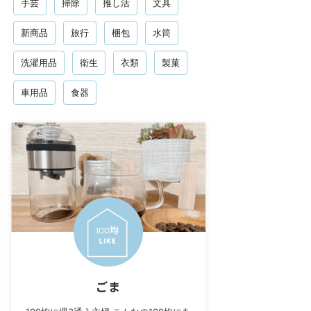
手芸
掃除
推し活
文具
新商品
旅行
梱包
水筒
洗濯用品
衛生
衣類
製菓
車用品
食器
ごま