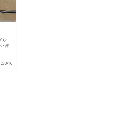
^)／
箱の紹
2/6/16