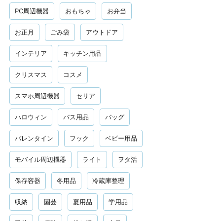
PC周辺機器
おもちゃ
お弁当
お正月
ごみ袋
アウトドア
インテリア
キッチン用品
クリスマス
コスメ
スマホ周辺機器
セリア
ハロウィン
バス用品
バッグ
バレンタイン
フック
ベビー用品
モバイル周辺機器
ライト
ヲタ活
保存容器
冬用品
冷蔵庫整理
収納
園芸
夏用品
学用品