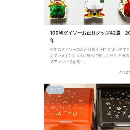
100均ダイソーお正月グッズ42選 20
年
今年のダイソーのお正月飾り 例年に比べてす
えています? ふつうに飾って楽しんだり 自分流に
でアレンジできる ...
202
セリア