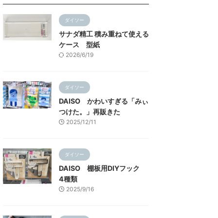
ダイソー
サナダ精工 積み重ねて使える
ケース 型紙
2026/6/19
ダイソー
DAISO かわいすぎる「みぃ
つけた。」再販きた
2025/12/11
ダイソー
DAISO 棚板用DIYフック
4種類
2025/9/16